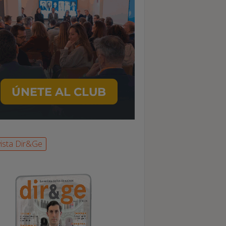
ista Dir&Ge