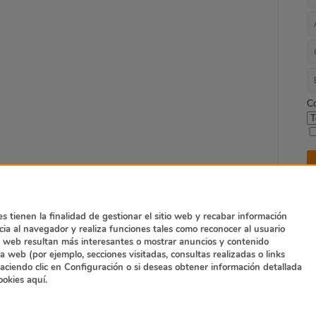
C
es tienen la finalidad de gestionar el sitio web y recabar información
ocia al navegador y realiza funciones tales como reconocer al usuario
Suscripción Newsletter
Contacto
 web resultan más interesantes o mostrar anuncios y contenido
Política de privacidad
Términos y condi
 web (por ejemplo, secciones visitadas, consultas realizadas o links
 haciendo clic en Configuración o si deseas obtener información detallada
cookies
aquí.