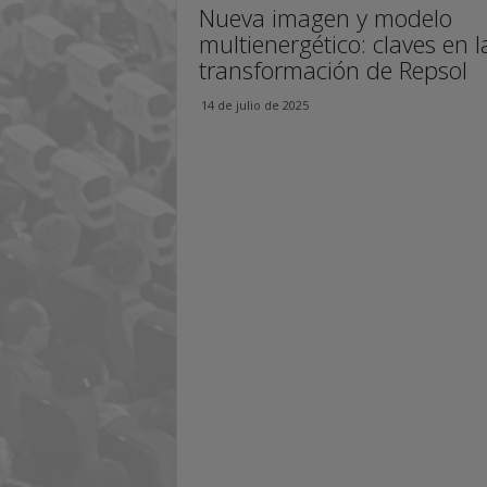
Nueva imagen y modelo
e
multienergético: claves en l
r
transformación de Repsol
e
n
14 de julio de 2025
t
e
s