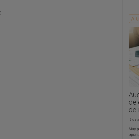
a
Art
Aud
de 
de r
6 de 
Muy p
oportu