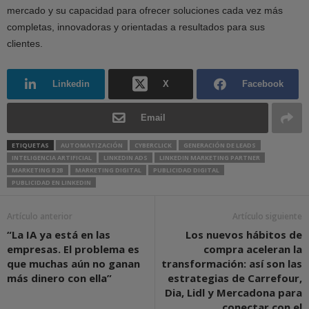
mercado y su capacidad para ofrecer soluciones cada vez más
completas, innovadoras y orientadas a resultados para sus
clientes.
Linkedin
X
Facebook
Email
ETIQUETAS
AUTOMATIZACIÓN
CYBERCLICK
GENERACIÓN DE LEADS
INTELIGENCIA ARTIFICIAL
LINKEDIN ADS
LINKEDIN MARKETING PARTNER
MARKETING B2B
MARKETING DIGITAL
PUBLICIDAD DIGITAL
PUBLICIDAD EN LINKEDIN
Artículo anterior
Artículo siguiente
“La IA ya está en las
Los nuevos hábitos de
empresas. El problema es
compra aceleran la
que muchas aún no ganan
transformación: así son las
más dinero con ella”
estrategias de Carrefour,
Dia, Lidl y Mercadona para
conectar con el