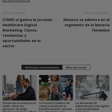
PRÉSTAMOS ONLINE
Artículo anterior
Artículo siguiente
ICEMD organiza la Jornada
Amazon se adentra en el
Healthcare Digital
segmento de la lencería
Marketing: Claves,
femenina
tendencias y
oportunidades en el
sector
Artículos relacionados
Más del autor
Solvencia económica en
Los nuevos hábitos de
La demanda de
retail: cómo las
compra aceleran la
experiencias más ágiles
opciones de pago
transformación: así son
y personalizadas
flexible protegen el flujo
las estrategias de
acelera la