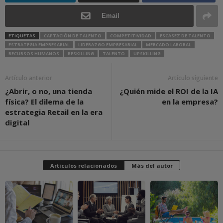
Email
ETIQUETAS
CAPTACIÓN DE TALENTO
COMPETITIVIDAD
ESCASEZ DE TALENTO
ESTRATEGIA EMPRESARIAL
LIDERAZGO EMPRESARIAL
MERCADO LABORAL
RECURSOS HUMANOS
RESKILLING
TALENTO
UPSKILLING
Artículo anterior
Artículo siguiente
¿Abrir, o no, una tienda
¿Quién mide el ROI de la IA
física? El dilema de la
en la empresa?
estrategia Retail en la era
digital
Artículos relacionados
Más del autor