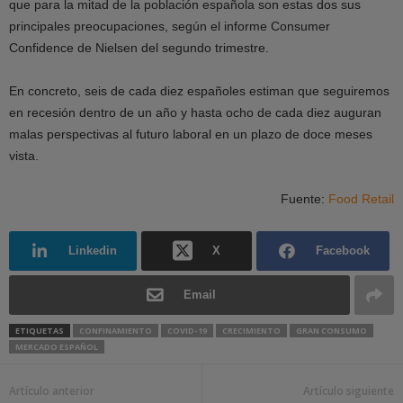
que para la mitad de la población española son estas dos sus
principales preocupaciones, según el informe Consumer
Confidence de Nielsen del segundo trimestre.
En concreto, seis de cada diez españoles estiman que seguiremos
en recesión dentro de un año y hasta ocho de cada diez auguran
malas perspectivas al futuro laboral en un plazo de doce meses
vista.
Fuente:
Food Retail
Linkedin
X
Facebook
Email
ETIQUETAS
CONFINAMIENTO
COVID-19
CRECIMIENTO
GRAN CONSUMO
MERCADO ESPAÑOL
Artículo anterior
Artículo siguiente