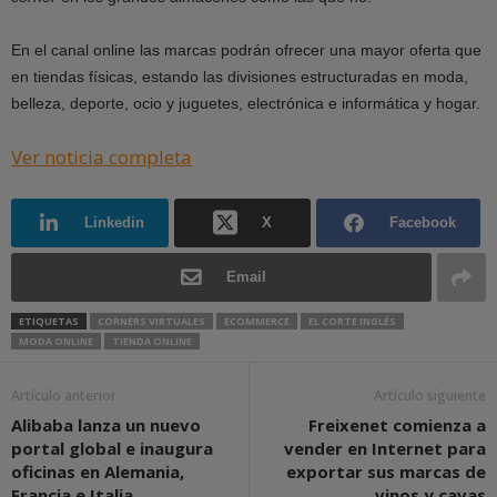
En el canal online las marcas podrán ofrecer una mayor oferta que
en tiendas físicas, estando las divisiones estructuradas en moda,
belleza, deporte, ocio y juguetes, electrónica e informática y hogar.
Ver noticia completa
Linkedin
X
Facebook
Email
ETIQUETAS
CORNERS VIRTUALES
ECOMMERCE
EL CORTE INGLÉS
MODA ONLINE
TIENDA ONLINE
Artículo anterior
Artículo siguiente
Alibaba lanza un nuevo
Freixenet comienza a
portal global e inaugura
vender en Internet para
oficinas en Alemania,
exportar sus marcas de
Francia e Italia
vinos y cavas