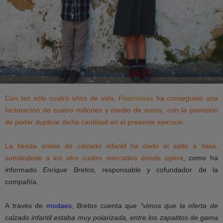
Con tan sólo cuatro años de vida,
Pisamonas
ha conseguido una
facturación de cuatro millones y medio de euros, con la previsión
de poder duplicar dicha cantidad en el presente ejercicio.
La tienda online de calzado infantil ha dado el salto a Italia,
sumándose a los otro cuatro mercados donde opera
, como ha
informado
Enrique Bretos,
responsable y cofundador de la
compañía.
A través de
modaes
,
Bretos
cuenta que
“vimos que la oferta de
calzado infantil estaba muy polarizada, entre los zapatitos de gama