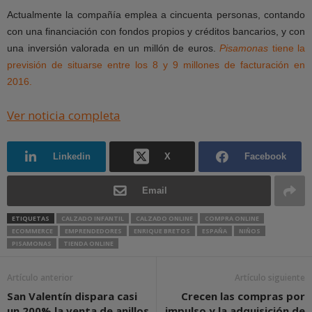
Actualmente la compañía emplea a cincuenta personas, contando
con una financiación con fondos propios y créditos bancarios, y con
una inversión valorada en un millón de euros.
Pisamonas
tiene la
previsión de situarse entre los 8 y 9 millones de facturación en
2016.
Ver noticia completa
Linkedin
X
Facebook
Email
ETIQUETAS
CALZADO INFANTIL
CALZADO ONLINE
COMPRA ONLINE
ECOMMERCE
EMPRENDEDORES
ENRIQUE BRETOS
ESPAÑA
NIÑOS
PISAMONAS
TIENDA ONLINE
Artículo anterior
Artículo siguiente
San Valentín dispara casi
Crecen las compras por
un 200% la venta de anillos
impulso y la adquisición de