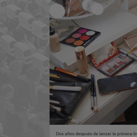
e
r
e
n
t
e
s
Dos años después de lanzar la primera lí