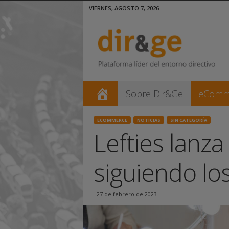
VIERNES, AGOSTO 7, 2026
D
i
r
&
G
e
|
Sobre Dir&Ge
eComm
D
i
ECOMMERCE
NOTICIAS
SIN CATEGORÍA
Lefties lanz
r
e
c
siguiendo lo
t
i
v
27 de febrero de 2023
o
s
y
G