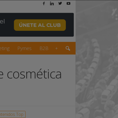
eting
Pymes
B2B
+
de cosmética
tenidos Top