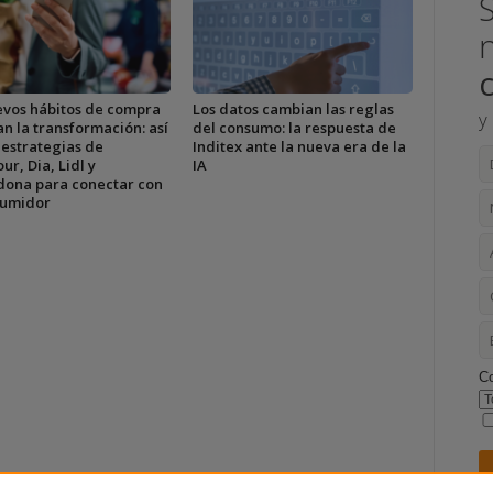
evos hábitos de compra
Los datos cambian las reglas
y
n la transformación: así
del consumo: la respuesta de
 estrategias de
Inditex ante la nueva era de la
ur, Dia, Lidl y
IA
ona para conectar con
sumidor
C