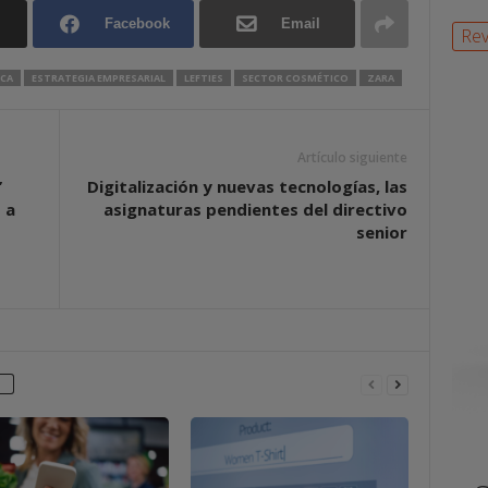
Facebook
Email
Rev
CA
ESTRATEGIA EMPRESARIAL
LEFTIES
SECTOR COSMÉTICO
ZARA
Artículo siguiente
’
Digitalización y nuevas tecnologías, las
 a
asignaturas pendientes del directivo
senior