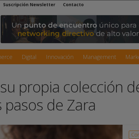
Suscripción Newsletter
Contacto
erce
Digital
Innovación
Management
Mark
a su propia colección 
s pasos de Zara
Con