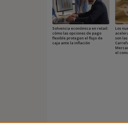
Solvencia económica en retail:
Los nu
cómo las opciones de pago
acelera
flexible protegen el flujo de
son las
caja ante la inflación
Carrefo
Mercad
el con