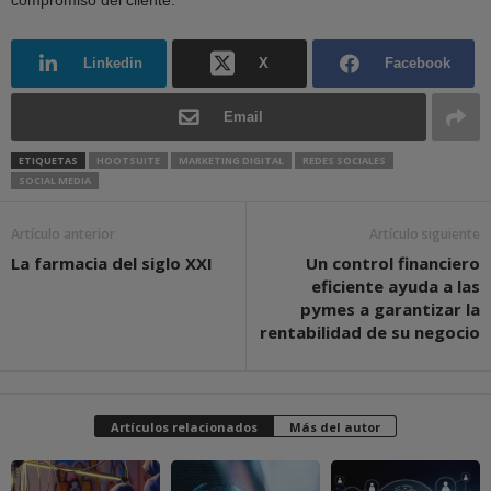
Linkedin
X
Facebook
Email
ETIQUETAS
HOOTSUITE
MARKETING DIGITAL
REDES SOCIALES
SOCIAL MEDIA
Artículo anterior
Artículo siguiente
La farmacia del siglo XXI
Un control financiero
eficiente ayuda a las
pymes a garantizar la
rentabilidad de su negocio
Artículos relacionados
Más del autor